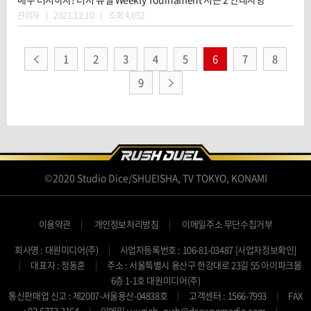
관리자
2021.12.10
조회 4,052
1
2
3
4
5
6
7
8
9
©2020 Studio Dice/SHUEISHA, TV TOKYO, KONAMI
이용약관
개인정보처리방침
이메일주소 무단수집거부
회사명 : 대원미디어(주)
사업자등록번호 : 106-81-03487
[사업자정보확인]
대표자 : 정동훈
주소 : 서울특별시 용산구 한강대로 23길 55 아이파크몰
6층 1-1호 대원미디어(주)
통신판매업 신고 : 제2007-서울용산-04838호
고객센터 : 1566-7993
FAX
: 02-6373-3164
이메일 : yugioh_rush@daewonmedia.com