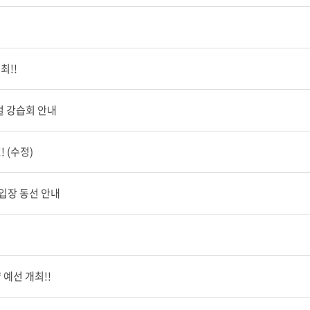
개최!!
얼 강습회 안내
 (수정)
전 입장 동선 안내
샵 예선 개최!!