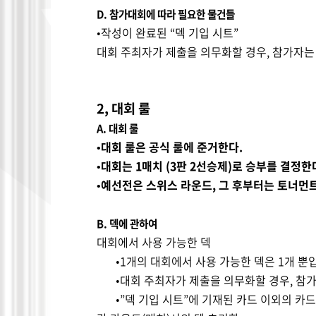
D.
참가대회에 따라 필요한 물건들
•작성이 완료된
“
덱 기입 시트
”
대회 주최자가 제출을 의무화할 경우
,
참가자는
2,
대회 룰
A.
대회 룰
•대회 룰은 공식 룰에 준거한다
.
•대회는
1
매치
(3
판
2
선승제
)
로 승부를 결정한
•예선전은 스위스 라운드
,
그 후부터는 토너먼
B.
덱에 관하여
대회에서 사용 가능한 덱
•
1
개의 대회에서 사용 가능한 덱은
1
개 뿐
•대회 주최자가 제출을 의무화할 경우
,
참가
•
”
덱 기입 시트
”
에 기재된 카드 이외의 카