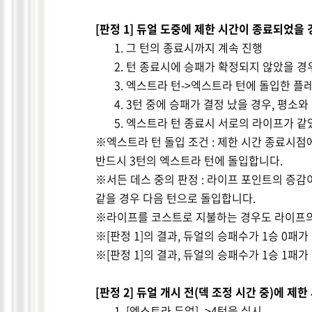
[
판정
1]
듀얼 도중에 제한 시간이 종료되었을 
1.
그 턴의 종료시까지 계속 진행
2.
턴 종료시에 승패가 확정되지 않았을 경
3.
엑스트라 턴
->
엑스트라 턴에 돌입한 플
4. 3
턴 중에 승패가 결정 났을 경우
,
평소와 
5.
엑스트라 턴 종료시 서로의 라이프가 같
※엑스트라 턴 돌입 조건
:
제한 시간 종료시점
반드시
3
턴의 엑스트라 턴에 돌입합니다
.
※서든 데스 중의 판정
:
라이프 포인트의 증감
같을 경우 다음 턴으로 돌입합니다
.
※라이프를 코스트로 지불하는 경우도 라이프
※
[
판정
1]
의 결과
,
듀얼의 승패수가
1
승
0
패가
※
[
판정
1]
의 결과
,
듀얼의 승패수가
1
승
1
패가
[
판정
2]
듀얼 개시 전
(
덱 조정 시간 중
)
에 제한
1. [
엑스트라 듀얼
] ->4
턴을 실시