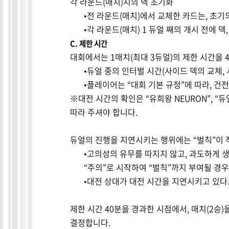
각 라운드
(
매치
)
시의 덱 초기화
•전 라운드
(
매치
)
에서 교체한 카드는
,
초기
•각 라운드
(
매치
) 1
듀얼 째의 개시 전에 덱
C.
제한 시간
대회에서는
1
매치
(
최대
3
듀얼
)
의 제한 시간을
•듀얼 중의 인터벌 시간
(
사이드 덱의 교체
,
•플레이어는
“
대회 기본 규정
”
에 따라
,
건전
※대전 시간의 확인은
“
유희왕
NEURON”, “
듀
따라 주셔야 합니다
.
듀얼의 진행을 지연시키는 행위에는
“
벌칙
”
이
•고의성의 유무를 따지지 않고
,
과도하게 
“
주의
”
로 시작하여
“
벌칙
”
까지 부여될 경
•대전 상대가 대전 시간을 지연시키고 있
제한 시간
40
분을 경과한 시점에서
,
매치
(2
승
)
결정합니다
.