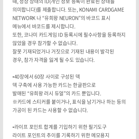
때
,
정상 상태의
ID(
개인 정보 등록이 완료된 상태를
의미합니다
)
를 제출합니다
.
또는
, KONAMI CARDGAME
NETWORK
나
“
유희왕
NEURON”
의 바코드 표시
메뉴에서 바코드를 제시합니다
.
또한
,
코나미 카드게임
ID
등록시에 필수사항을 등록하지
않았을 경우 참가할 수 없습니다
.
잘못 기재되었거나 거짓으로 기재된 내용이 발각된
경우
,
참가 자격을 잃게 될 수도 있습니다
.
•
40
장에서
60
장 사이로 구성된 덱
덱 구축에 사용 가능한 카드는 한글판으로
발매된
“
유희왕 러시 듀얼
”
의 카드 뿐입니다
.
※카드에 스티커를 붙이거나
,
표식을 남기거나 하는 등의
가공이 된 카드는 사용할 수 없습니다
.
•라이프 포인트 합계를 기입하기 위한 필기도구
라이트 포인트의 추이를 기록하기 위한 메모용지