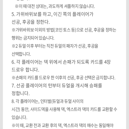
※이 때 대전 상대는
,
과도하게 셔플하지 않습니다
.
5.
가위바위보를 하고
,
이긴 쪽의 플레이어가
선공
,
후공을 정한다
.
※가위바위보 이외의 방법
(
코인 토스 등
)
으로 선공
,
후공을 정하는
행위는 금지되어 있습니다
.
※
2
듀얼 이후 부터는 직전 듀얼의 패자가 선공
,
후공을
선택합니다
.
6.
각 플레이어는 덱 위에서 손패가 되도록 카드를
4
장
드로우 합니다
.
※손패의 카드를 드로우 한 이후의 선공
,
후공 선택은 금지합니다
.
7.
선공 플레이어의 턴부터 듀얼을 개시해 승패를
정합니다
.
8.
각 플레이어는
,
인터벌
(
듀얼과 듀얼 사이의
시간
)
동안
,
사이드덱을 사용해 덱
,
엑스트라 덱의 카드를 교환할 수
있습니다
.
※이 때
,
교환 전과 교환 후의 덱
,
엑스트라 덱의 매수는 동일해야