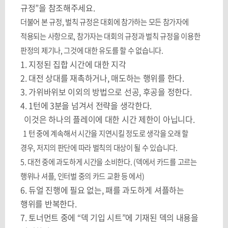
규정
”
을 참조해주세요
.
더불어 본 규정
,
벌칙 규정은 대회에 참가하는 모든 참가자에
적용되는 사항으로
,
참가자는 대회의 규정과 벌칙 규정을 이용한
판정의 제기나
,
그것에 대한 유도를 할 수 없습니다
.
1.
지정된 집합 시간에 대한 지각
2.
대전 상대를 재촉하거나
,
매도하는 행위를 한다
.
3.
가위바위보 이외의 방법으로 선공
,
후공을 정한다
.
4. 1
턴에
3
분을 넘겨서 전략을 생각한다
.
이것은 하나의 플레이에 대한 시간 제한이 아닙니다
.
1
턴 중에 계속해서 시간을 지연시킬 정도로 생각을 오래 할
경우
,
저지의 판단에 따라 벌칙의 대상이 될 수 있습니다
.
5.
대전 중에 과도하게 시간을 소비한다
. (
덱에서 카드를 고르는
행위나 셔플
,
인터벌 중의 카드 교환 등 에서
)
6.
듀얼 진행에 필요 없는
,
패를 과도하게 셔플하는
행위를 반복한다
.
7.
토너먼트 중에
“
덱 기입 시트
”
에 기재된 덱의 내용을