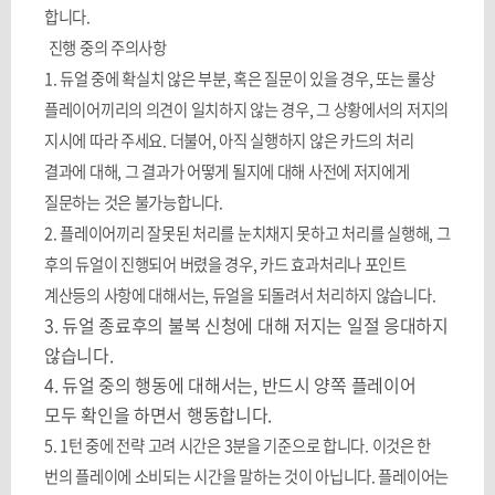
합니다
.
진행 중의 주의사항
1.
듀얼 중에 확실치 않은 부분
,
혹은 질문이 있을 경우
,
또는 룰상
플레이어끼리의 의견이 일치하지 않는 경우
,
그 상황에서의 저지의
지시에 따라 주세요
.
더불어
,
아직 실행하지 않은 카드의 처리
결과에 대해
,
그 결과가 어떻게 될지에 대해 사전에 저지에게
질문하는 것은 불가능합니다
.
2.
플레이어끼리 잘못된 처리를 눈치채지 못하고 처리를 실행해
,
그
후의 듀얼이 진행되어 버렸을 경우
,
카드 효과처리나 포인트
계산등의 사항에 대해서는
,
듀얼을 되돌려서 처리하지 않습니다
.
3.
듀얼 종료후의 불복 신청에 대해 저지는 일절 응대하지
않습니다
.
4.
듀얼 중의 행동에 대해서는
,
반드시 양쪽 플레이어
모두 확인을 하면서 행동합니다
.
5. 1
턴 중에 전략 고려 시간은
3
분을 기준으로 합니다
.
이것은 한
번의 플레이에 소비되는 시간을 말하는 것이 아닙니다
.
플레이어는