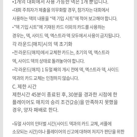
•
1
개의 대회에서 사용 가능한 덱은
1
개 뿐입니다
.
•대회 주최자가 제출을 의무화할 경우
,
참가자는 대회에서
사용하는 덱의 내용을
“
덱 기입 시트
”
에 적어 보고해야 합니다
.
•
”
덱 기입 시트
”
에 기재된 카드 이외의 카드를 사용하는
경우는
,
덱
,
사이드 덱
,
엑스트라 덱 모두에서 사용이 금지됩니다
.
각 라운드
(
매치
)
시의 덱 초기화
•전 라운드
(
매치
)
에서 교체한 카드는
,
초기의 덱
,
엑스트라
덱
,
사이드 덱의 상태로 돌려놓아야 합니다
.
•각 라운드
(
매치
) 1
듀얼 째의 개시 전에 덱
,
엑스트라 덱
,
사이드
덱과의 카드 교체는 인정하지 않습니다
.
C.
제한 시간
제한시간 45분이 종료된 후, 30분을 경과한 시점에 한
플레이어도 매치의 승리 조건(2승)을 만족하지 못했을
경우, 양자 패배로 한다.
•
듀얼 사이의 인터벌 시간(사이드 덱과의 카드 교체, 셔플에
소모되는 시간)이나 플레이어의 신고에 대하여 저지가 판단을 위한