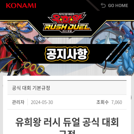
공식 대회 기본규정
관리자
2024-05-30
조회수
7,060
유희왕 러시 듀얼 공식
대회