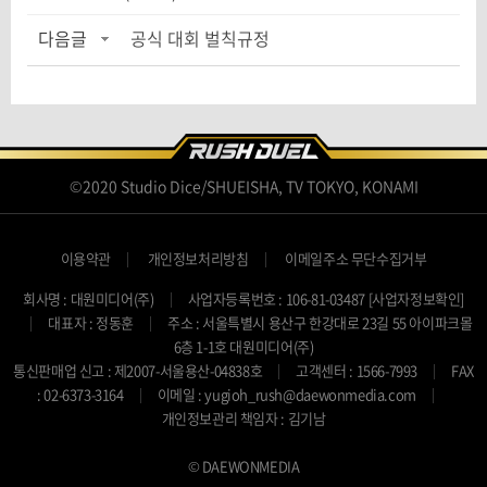
다음글
공식 대회 벌칙규정
©2020 Studio Dice/SHUEISHA, TV TOKYO, KONAMI
이용약관
개인정보처리방침
이메일주소 무단수집거부
회사명 : 대원미디어(주)
사업자등록번호 : 106-81-03487
[사업자정보확인]
대표자 : 정동훈
주소 : 서울특별시 용산구 한강대로 23길 55 아이파크몰
6층 1-1호 대원미디어(주)
통신판매업 신고 : 제2007-서울용산-04838호
고객센터 : 1566-7993
FAX
: 02-6373-3164
이메일 : yugioh_rush@daewonmedia.com
개인정보관리 책임자 : 김기남
© DAEWONMEDIA