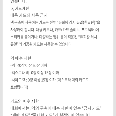
있습니다
.
3,
카드 제한
대용 카드의 사용 금지
덱 구축에 사용하는 카드는 전부
“
유희왕 러시 듀얼
(
한글판
)”
을
사용해야 합니다
.
대용 카드나
,
카드
(
카드 슬리브
,
프로텍터
)
에
스티커를 붙이거나
,
마킹하는 행위 등이 적용된
“
유희왕 러시
듀얼
”
의 가공된 카드는 사용할 수 없습니다
.
덱 매수 제한
•덱
: 40
장 이상
60
장 이하
•엑스트라 덱
: 0
장 이상
15
장 이하
•사이드 덱
: 0
장 이상
15
장 이하
(
엑스트라 덱의 카드도
포함됩니다
)
카드의 매수 제한
대회에서는
,
덱의 구축에 매수 제한이 있는
“
금지 카드
”
“
제한 카드
” “
준제한 카드
”
가 설정되어 있습니다
.