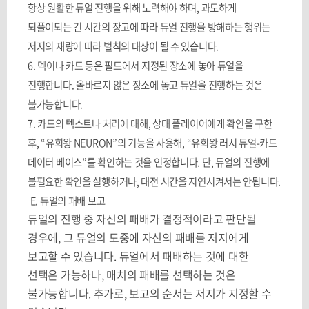
항상 원활한 듀얼 진행을 위해 노력해야 하며
,
과도하게
되풀이되는 긴 시간의 장고에 따라 듀얼 진행을 방해하는 행위는
저지의 재량에 따라 벌칙의 대상이 될 수 있습니다
.
6.
덱이나 카드 등은 필드에서 지정된 장소에 놓아 듀얼을
진행합니다
.
올바르지 않은 장소에 놓고 듀얼을 진행하는 것은
불가능합니다
.
7.
카드의 텍스트나 처리에 대해
,
상대 플레이어에게 확인을 구한
후
, “
유희왕
NEURON”
의 기능을 사용해
, “
유희왕 러시 듀얼
-
카드
데이터 베이스
”
를 확인하는 것을 인정합니다
.
단
,
듀얼의 진행에
불필요한 확인을 실행하거나
,
대전 시간을 지연시켜서는 안됩니다
.
E.
듀얼의 패배 보고
듀얼의 진행 중 자신의 패배가 결정적이라고 판단될
경우에
,
그 듀얼의 도중에 자신의 패배를 저지에게
보고할 수 있습니다
.
듀얼에서 패배하는 것에 대한
선택은 가능하나
,
매치의 패배를 선택하는 것은
불가능합니다
.
추가로
,
보고의 순서는 저지가 지정할 수