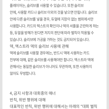
플레이어는
,
슬리브를 사용할 수 있습니다
.
또한 슬리브
안에
,
사용할 카드나 슬리브 이외의 것을 넣으면 안됩니다
.
슬리브
안에 다른 슬리브를 넣을 경우
,
듀얼에 지장이 없는 범위에서만
사용합니다
.
카드의 텍스트의 확인이나 덱의 셔플을 곤란하게 하는
등
,
듀얼을 방해가 된다면 저지의 판단에 따라 벌칙이 적용될 수
있습니다
.
슬리브에 가공을 가하는 것도 금지되어 있습니다
.
덱
,
엑스트라 덱의 슬리브 사용에 관해
덱에 슬리브를 사용할 경우에는
,
반드시 덱에 사용하는 카드
전부에 대해
,
같은 슬리브를 사용해야만 합니다
.
엑스트라 덱에
관해서는 동일한 슬리브가 아니어도 무관하며
,
또한 사용하지
않아도 무방합니다
.
4,
금지 사항과 대회중의 매너
반칙
,
위반 행위에 대해
대표적인 반칙
,
위반 행위에 대해서는 아래의
“
대회 벌칙