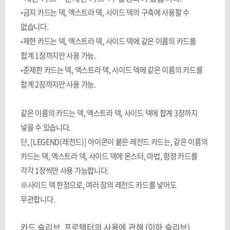
•금지 카드는 덱
,
엑스트라 덱
,
사이드 덱의 구축에 사용할 수
없습니다
.
•제한 카드는 덱
,
엑스트라 덱
,
사이드 덱에 같은 이름의 카드를
합계
1
장까지만 사용 가능
.
•준제한 카드는 덱
,
엑스트라 덱
,
사이드 덱에 같은 이름의 카드를
합계
2
장까지만 사용 가능
.
같은 이름의 카드는 덱
,
엑스트라 덱
,
사이드 덱에 합계
3
장까지
넣을 수 있습니다
.
단
, [LEGEND(
레전드
)]
아이콘이 붙은 레전드 카드는
,
같은 이름의
카드는 덱
,
엑스트라 덱
,
사이드 덱에 몬스터
,
마법
,
함정 카드를
각각
1
장씩만 사용 가능합니다
.
※사이드 덱 한정으로
,
여러 장의 레전드 카드를 넣어도
무관합니다
.
카드 슬리브
,
프로텍터의 사용에 관해
(
이하 슬리브
)