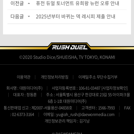
이전글
퓨전 듀얼 토너먼트 유희왕 뉴런 오류 안내
다음글
2025년부터 바뀌는 덱 레시피 제출 안내
©2020 Studio Dice/SHUEISHA, TV TOKYO, KONAMI
이용약관
개인정보처리방침
이메일주소 무단수집거부
회사명 : 대원미디어(주)
사업자등록번호 : 106-81-03487
[사업자정보확인]
대표자 : 정동훈
주소 : 서울특별시 용산구 한강대로 23길 55 아이파크몰
6층 1-1호 대원미디어(주)
통신판매업 신고 : 제2007-서울용산-04838호
고객센터 : 1566-7993
FAX
: 02-6373-3164
이메일 : yugioh_rush@daewonmedia.com
개인정보관리 책임자 : 김기남
© DAEWONMEDIA