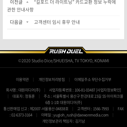
이전글
“길포드 더 라이트닝” 카드교환 정보 누락에
관한 안내사항
다음글
고객센터 임시 휴무 안내
©2020 Studio Dice/SHUEISHA, TV TOKYO, KONAMI
이용약관
개인정보처리방침
이메일주소 무단수집거부
회사명 : 대원미디어(주)
사업자등록번호 : 106-81-03487
[사업자정보확인]
대표자 : 정동훈
주소 : 서울특별시 용산구 한강대로 23길 55 아이파크몰
6층 1-1호 대원미디어(주)
통신판매업 신고 : 제2007-서울용산-04838호
고객센터 : 1566-7993
FAX
: 02-6373-3164
이메일 : yugioh_rush@daewonmedia.com
개인정보관리 책임자 : 김기남