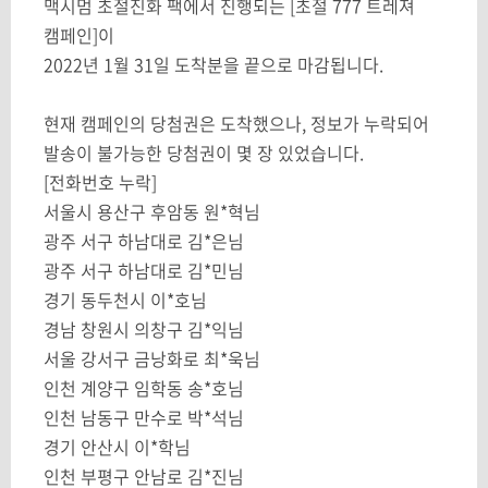
맥시멈 초절진화 팩에서 진행되는 [초절 777 트레져
캠페인]이
2022년 1월 31일 도착분을 끝으로 마감됩니다.
현재 캠페인의 당첨권은 도착했으나, 정보가 누락되어
발송이 불가능한 당첨권이 몇 장 있었습니다.
[전화번호 누락]
서울시 용산구 후암동 원*혁님
광주 서구 하남대로 김*은님
광주 서구 하남대로 김*민님
경기 동두천시 이*호님
경남 창원시 의창구 김*익님
서울 강서구 금낭화로 최*욱님
인천 계양구 임학동 송*호님
인천 남동구 만수로 박*석님
경기 안산시 이*학님
인천 부평구 안남로 김*진님