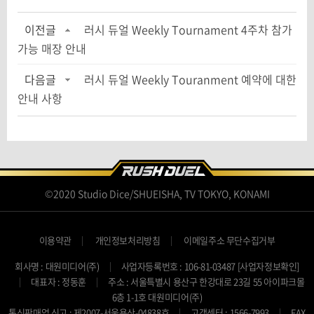
이전글
러시 듀얼 Weekly Tournament 4주차 참가
가능 매장 안내
다음글
러시 듀얼 Weekly Touranment 예약에 대한
안내 사항
©2020 Studio Dice/SHUEISHA, TV TOKYO, KONAMI
이용약관
개인정보처리방침
이메일주소 무단수집거부
회사명 : 대원미디어(주)
사업자등록번호 : 106-81-03487
[사업자정보확인]
대표자 : 정동훈
주소 : 서울특별시 용산구 한강대로 23길 55 아이파크몰
6층 1-1호 대원미디어(주)
통신판매업 신고 : 제2007-서울용산-04838호
고객센터 : 1566-7993
FAX